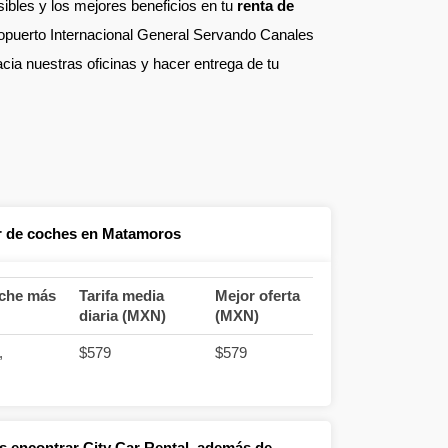
ibles y los mejores beneficios en tu
renta de
ropuerto Internacional General Servando Canales
cia nuestras oficinas y hacer entrega de tu
er de coches en Matamoros
oche más
Tarifa media
Mejor oferta
diaria (MXN)
(MXN)
,
$579
$579
 encontrar City Car Rental, además de