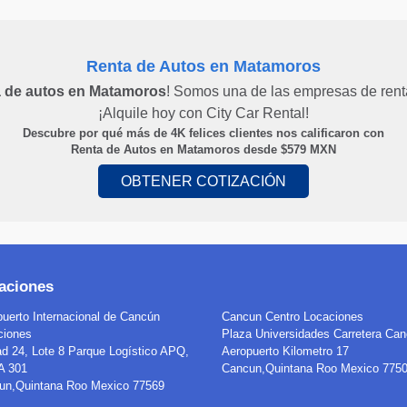
Renta de Autos en Matamoros
a de autos en Matamoros
! Somos una de las empresas de rent
¡Alquile hoy con City Car Rental!
Descubre por qué más de
4K
felices clientes nos calificaron con
Renta de Autos en Matamoros desde $
579
MXN
OBTENER COTIZACIÓN
aciones
uerto Internacional de Cancún
Cancun Centro
Locaciones
ciones
Plaza Universidades Carretera Can
d 24, Lote 8 Parque Logístico APQ,
Aeropuerto Kilometro 17
 301
Cancun
,
Quintana Roo
Mexico
775
un
,
Quintana Roo
Mexico
77569