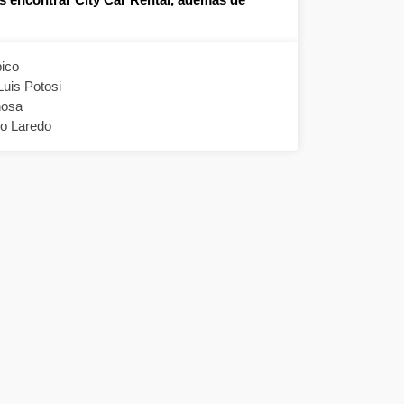
ico
uis Potosi
nosa
o Laredo