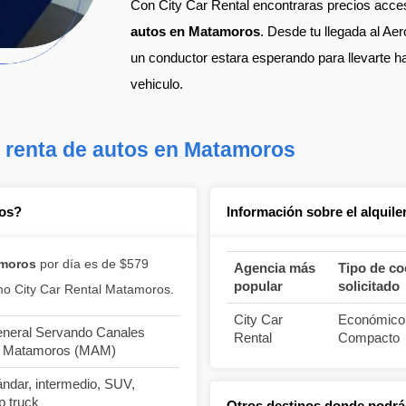
Con City Car Rental encontraras precios acces
autos en Matamoros
. Desde tu llegada al Ae
un conductor estara esperando para llevarte ha
vehiculo.
a renta de autos en Matamoros
ros?
Información sobre el alquil
amoros
por día es de $579
Agencia más
Tipo de c
popular
solicitado
o City Car Rental Matamoros.
City Car
Económico
General Servando Canales
Rental
Compacto
de Matamoros (MAM)
ndar, intermedio, SUV,
p truck
Otros destinos donde podrás