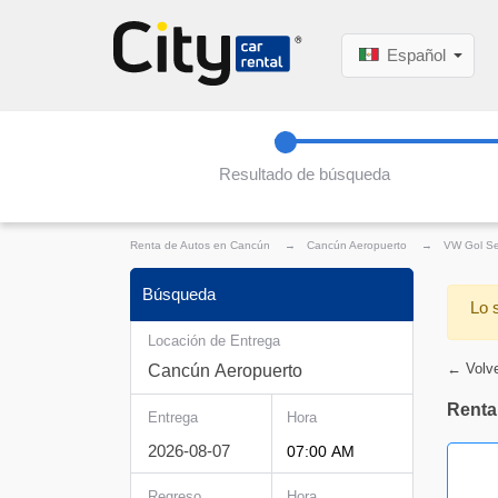
Español
Resultado de búsqueda
Renta de Autos en Cancún
→
Cancún Aeropuerto
→
VW Gol S
Búsqueda
Lo 
Locación de Entrega
← Volve
Renta
Entrega
Hora
Regreso
Hora