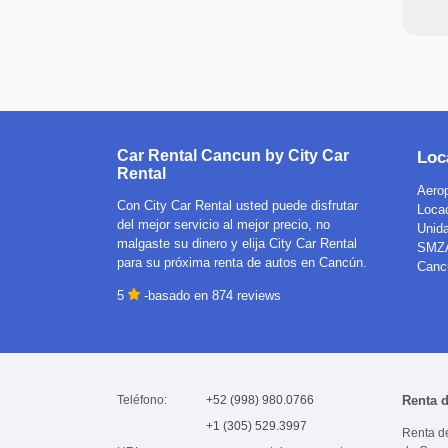
Car Rental Cancun by City Car
Loc
Rental
Aerop
Con City Car Rental usted puede disfrutar
Loca
del mejor servicio al mejor precio, no
Unida
malgaste su dinero y elija City Car Rental
SMZA
para su próxima renta de autos en Cancún.
Canc
5
-basado en
874
reviews
Teléfono:
+52 (998) 980.0766
Renta 
+1 (305) 529.3997
Renta d