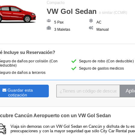
Compacto
VW Gol Sedan
o similar (CCMR)
5 Pax
AC
3 Maletas
Manual
é Incluye su Reservación?
Seguro de daños por colisión (Con
Seguro de robo (Con deducible)
deducible)
Seguro de gastos medicos
Seguro de daños a terceros
Guardar esta
Apli
cotización
cubre Cancún Aeropuerto con un VW Gol Sedan
Viaja sin demoras con un VW Gol Sedan en Cancún y disfruta de tu est
preocupaciones y con la mayor seguridad que sólo City Car Rental pued