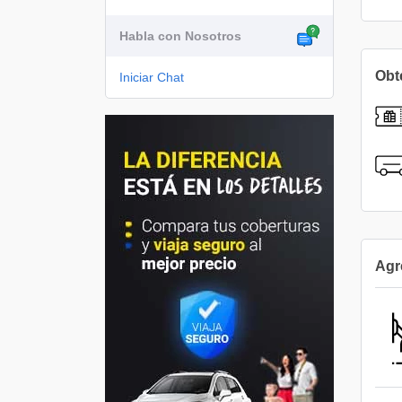
Habla con Nosotros
Obte
Iniciar Chat
Agr