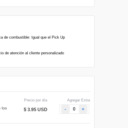
ica de combustible: Igual que el Pick Up
io de atención al cliente personalizado
Precio por día
Agregar Extra
 los
-
+
$ 3.95 USD