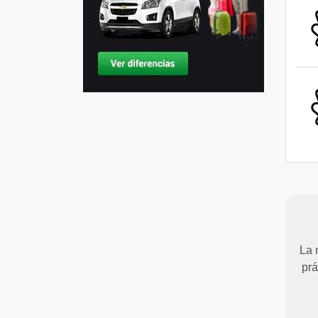
La 
prá