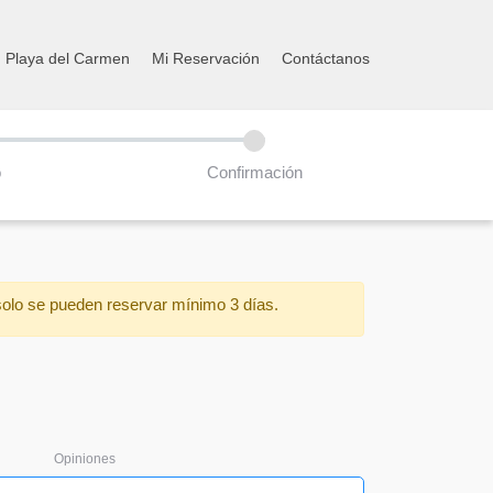
n Playa del Carmen
Mi Reservación
Contáctanos
o
Confirmación
solo se pueden reservar mínimo 3 días.
Opiniones