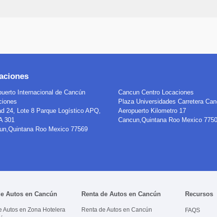
aciones
uerto Internacional de Cancún
Cancun Centro
Locaciones
ciones
Plaza Universidades Carretera Can
d 24, Lote 8 Parque Logístico APQ,
Aeropuerto Kilometro 17
 301
Cancun
,
Quintana Roo
Mexico
775
un
,
Quintana Roo
Mexico
77569
de Autos en Cancún
Renta de Autos en Cancún
Recursos
e Autos en Zona Hotelera
Renta de Autos en Cancún
FAQS