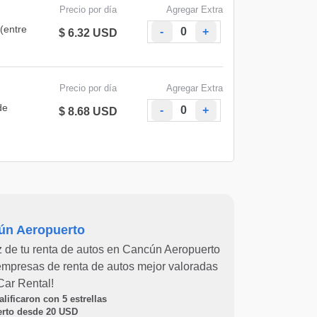
Precio por día
Agregar Extra
(entre
-
+
$ 6.32 USD
Precio por día
Agregar Extra
de
-
+
$ 8.68 USD
ún Aeropuerto
 de tu renta de autos en Cancún Aeropuerto
 empresas de renta de autos mejor valoradas
 Car Rental!
calificaron con
5
estrellas
erto desde
20
USD