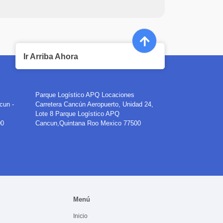
Ir Arriba Ahora
Parque Logístico APQ
Locaciones
cun -
Carretera Cancún Aeropuerto, Unidad 24,
Lote 8 Parque Logístico APQ
00
Cancun
,
Quintana Roo
Mexico
77500
Menú
Inicio